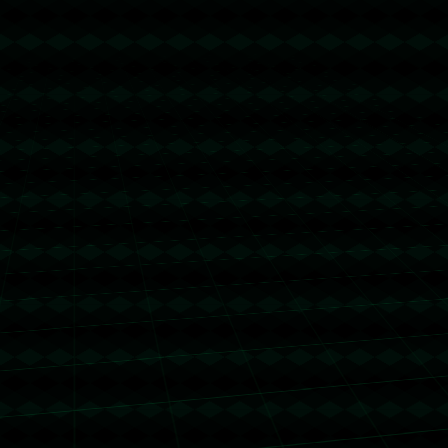
哈登20+4+5+6+2无缘最佳球员，亚历山大27+12
创下两项新纪录.
...
.
2026-08-02