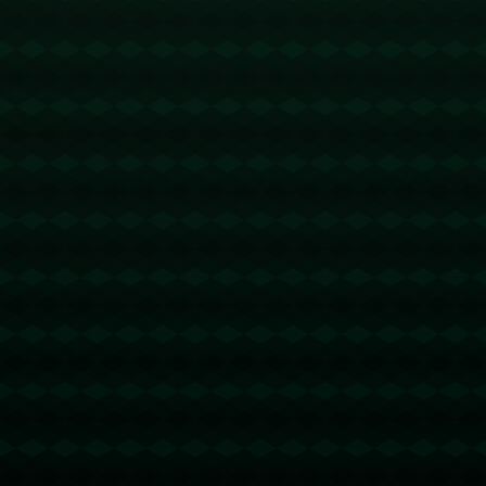
广东队主帅周穗安：希望粤港两地足球水平共同提高.
查看更多
广东队主帅周穗安：希望粤港两地足球水平共同提高.
奧克蘭城總經理：中國是亞洲乃至世界足壇正在崛起巨人！.