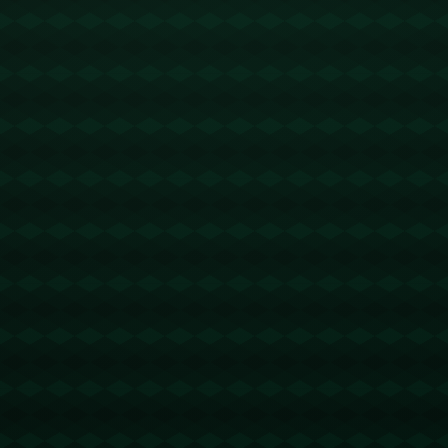
主题旅游
Theme tourism