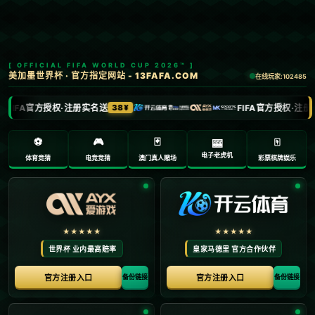
歐洲杯F組第3輪德國2-2匈牙利 格雷茨卡救主哈
弗茨破門.