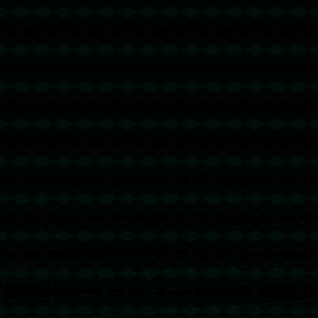
也赢得了球迷们的尊重和关注。他们的拼搏精神和战术执行力，已
然成为本届欧洲杯的经典回忆之一。