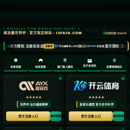
林孝埈摔倒失金！中国队险胜梦碎，网友吐槽
“恨铁不成钢”.