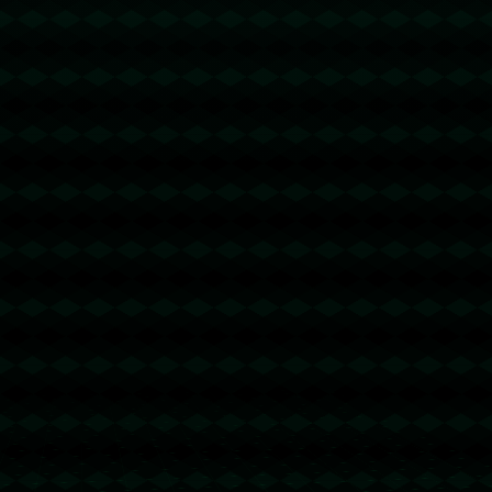
值得注意的是，“关键失误”、“意外摔倒”、“恨铁不成钢”这些关键词
不仅仅是对林孝埈个人事件的概括，更是对体育竞技本身的不确定
性的一种拷问。无论是哪一个运动项目，这种不确定性总是运动员
和教练团队必须面对的永恒挑战。
**总结**
总而言之，林孝埈的摔倒引发了观众的广泛共鸣和讨论，也让人们
再一次清醒地认识到体育竞技中的多变与无常。**在关注成绩的同
时，我们更应看到运动员背后的努力与坚持。**就像所有跌倒过的