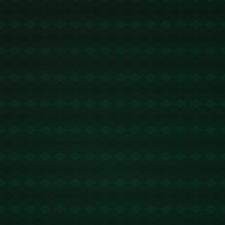
### **重排双后腰：提升防线的保护层**
首当其冲的建议是重排双后腰，这一调整不仅能有效填补防守漏
洞，还能进一步释放詹俊的进攻潜能。在当代足球体系中，单后腰
配置的风险在大幅增加，尤其是在面对强队时，后防线容易显现脆
弱性。而双后腰组合则能提供更强的屏障能力，削弱对手渗透性进
攻。