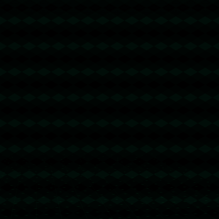
守压力而坐守中场。防线的保护作用由双后腰承担，而韦世的跑动
则用来撕裂对方阵型，使詹俊具备充分的时间和空间完成个人突破
或者传球。
*通过这样的调整，球队不仅能够实现詹俊“破能力万”的目标，还能
打造出更为灵活的球队战术体系，从而大幅提升场上表现*。
是否采用这些建议，关键在于教练团队能否对球员特质深入分析，
精准匹配战术资源。这种因材施策的理念不仅符合足球战术的发展
趋势，更是提升球队竞争力的有效手段。