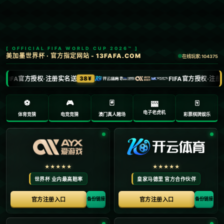
雷霆大胜湖人坐收渔利！魔鬼赛程，西部第一
第二可放水.