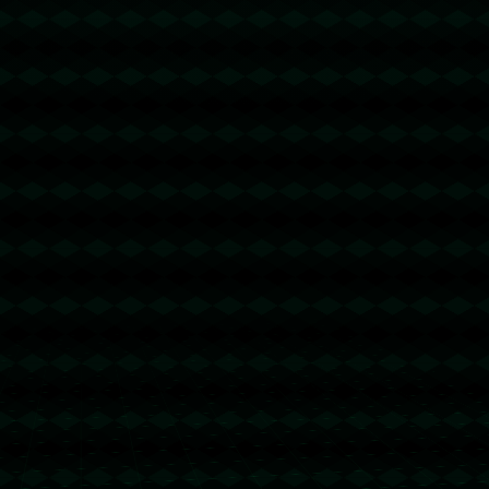
及对魔鬼赛程中机遇的精准把握。雷霆通过稳健的战术执行和球员
的杰出表现在湖人缺乏防备时打出了一场完美的比赛。这也使得其
他西部强队在面对雷霆时，不得不重新审视自己的战术布置和对魔
鬼赛程的应对方式。湖人此次失利，则提醒着各大强队需要更加注
重自身战略的灵活性，以求在竞争激烈的赛季中稳步提升排名。**
雷霆的胜利**，不只是简单的比分优势，更是联盟中每个球队面临
的战略挑战的一个重要案例。