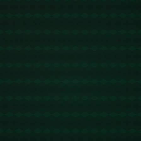
竞赢得2020-2021赛季的西甲冠军**，打破了皇马和巴萨的垄断。这
不仅印证了苏亚雷斯“宝刀未老”，也是对他在巴萨遭受不公待遇的一
次完美回击。
在马竞期间，苏亚雷斯一直扮演关键先生的角色，他不仅是球队的
得分机器，还为年轻球员提供了宝贵的经验指导。然而，随着时间
的推移，他的出场时间和作用有所削减。*球队似乎开始新老更替，
而苏亚雷斯的离队，正是这一策略的体现。*
### **流泪的时刻：情感与职业的双重交错**
在马竞对阵塞维利亚的比赛中，球队为苏亚雷斯准备了特别的告别
仪式。比赛的第65分钟，当苏亚雷斯被换下时，全场球迷起立鼓
掌，为他送上最热烈的掌声。这一刻，苏亚雷斯再也无法抑制自己
的情绪，任由泪水滑落。这一场景，迅速引爆了社交媒体，#苏亚雷