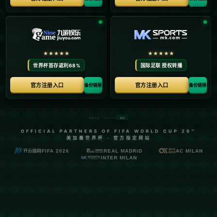
**无敌力量！俄罗斯拳手的惊人KO瞬间**
**前言**
拳击，一项热血沸腾的格斗运动，充满了力量与技巧的博弈。在全
球拳击赛场上，俄罗斯拳手以其无与伦比的**爆发力**和战斗韧性
屡次脱颖而出，尤其是那些令人热血沸腾的KO（击倒对手）瞬间，
更成为业界的传奇。今天，我们将聚焦俄罗斯拳手的无敌力量，剖
析他们为何能够在赛场上屡次震惊世界。
---