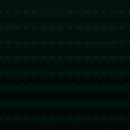
为了更真实地展现俄罗斯拳手的KO能力，我们不妨回顾几个经典案
例：
- **谢尔盖·科瓦列夫（Sergey Kovalev）vs 亚伯·亚拉拉（Elieder
Alvarez）**
科瓦列夫是著名的俄罗斯拳手，以“粉碎机”的绰号闻名。在一次职业
赛中，他用一记极为精准的右直拳击倒对手亚拉拉，场面震撼十
足。科瓦列夫之所以能完成如此干净的KO，除了强悍的力量，还得
益于其特有的步伐与不断逼近的进攻节奏。
- **伊万·巴拉乔夫（Ivan Baranchyk）vs ​​安东尼·耶盖根（Anthony
Yigit）**