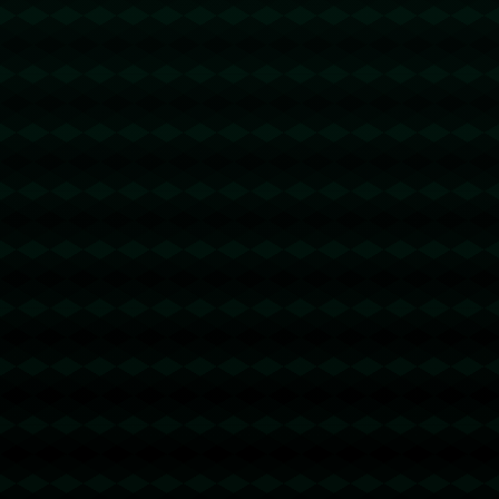
巴拉乔夫以**极具侵略性的风格**驰名于世。在与耶盖根的比赛
中，他用连续的勾拳将对手碾压式击倒。巴拉乔夫的KO瞬间不仅体
现了力量，更凸显了攻击的**精准性和时机拿捏**。
- **阿图尔·贝特比耶夫（Artur Beterbiev）vs 亚历山大·古兹尼克