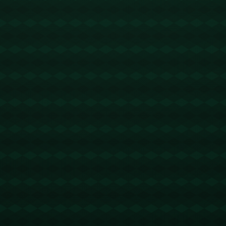
巧与绝对力量**。而俄罗斯拳手却常常将这种震撼操作演绎为“艺
术”，他们不仅能够在短时间内扑灭对手的势头，更能通过高效的打
法赢得观众的欢呼。
---
**2. 为什么俄罗斯拳手以力量著称？**
俄罗斯拳手在全球拳击界占据了一席之地，这与他们的训练方法、
身体素质以及战斗精神密不可分。以下几点尤为突出：
- **严格的训练体系：**俄罗斯的拳击训练方法极为系统，不仅注重
体力和力量的提升，还融入了多维度的技巧训练。很多拳手从小便
接受严格的格斗训练，为未来的赛场打下坚实基础。
- **强韧的爆发力：**俄罗斯拳手无敌力量的核心在于他们的爆发
力。在赛场上的**惊人KO瞬间**，往往是因为拳头如同炮弹般袭击
对手。