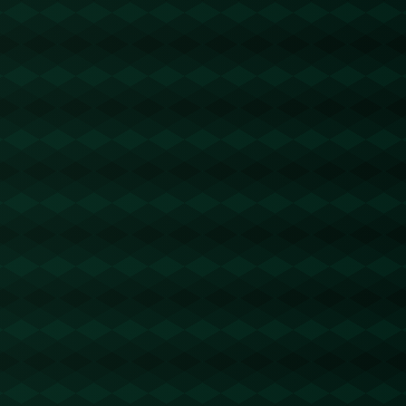
实亡.
人的表现寄予厚望。然而，这场比赛的结果却未能满足期待，甚至引
升队伍竞争力的战略。然而，这场失败不仅是一次比赛失利，还引发
粉丝们感到兴奋和期待。然而，**这种期待却随着季后赛的失利