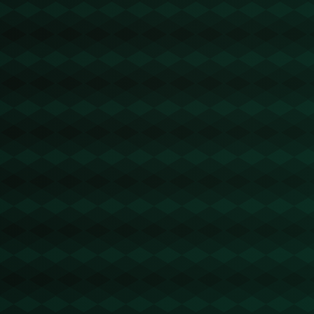
76
**前言：**
在2024年NBA季后赛期间，费城76人队以惨败23分之差输
发了对该签约的质疑和讨论。
随着2024赛季的深入，许多篮球迷密切关注着各支球队的表现和
了对球队管理层决策的广泛讨论。某种程度上，可以说球队的困
**战略决策与签约分析：**
回顾76人的赛季表现，他们一直承受着巨大的压力，希望通过强
变成了失望**。这场惨败暴露了球队在防守、协同作战和关键