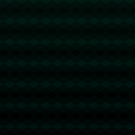
。未来的挑战不在于单纯地调整阵容或继续进行大规模签约，而在于深入反
策略，特别是在引援和队伍建设上的决策。为了确保未来的竞争力，球队势
力和希望。