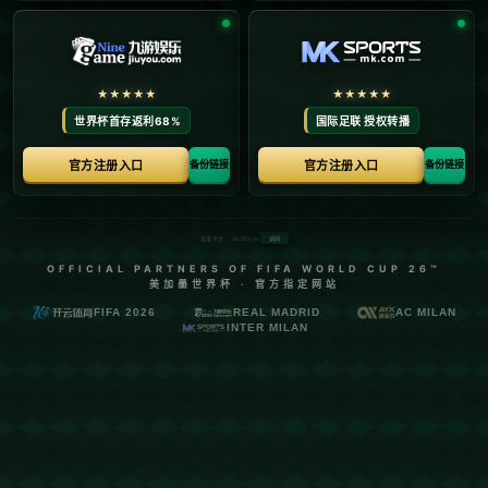
2026-08-09
### **拉拉斯：美职联没有降级制度，输球心态可以更轻松？但梅西
效应正在改变观众格局！**
**前言：**