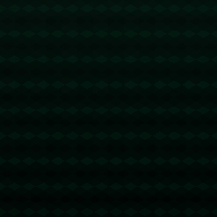
### **美职联的未来：动力与吸引力缺一不可**
拉拉斯的观点其实点燃了一个更大的思考：在吸引全球目光的情况
下，美职联应如何平衡球队动力和商业吸引力？如果“无降级机制”和
“单一明星效应”主导了联赛的发展方向，观众的忠诚度或许依旧会集
中在少部分球队和球员上。那么对于提升联赛整体水平和长期竞争
力，这些短期的商业化行为可能显得捉襟见肘。
解决这一问题，或许可以借鉴日本J联赛的案例。日本J联赛作为亚洲
顶级联赛，通过培养本土球员和引入优秀外援相结合的方式，逐渐
提升了联赛整体水平，同时还保留了升降级制度以激励各级球队竞
争。这种平衡策略或许是美职联未来发展需要深思的方向。
---
### **总结亮点：拉拉斯揭示的双面问题**