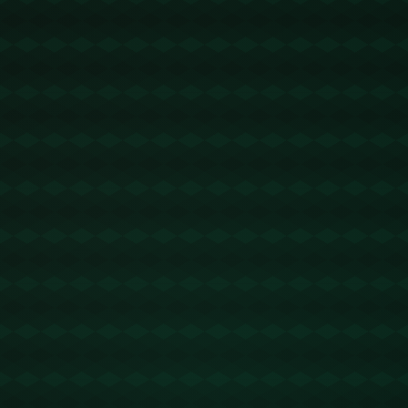
美职联（MLS）近年来吸引了全球范围内越来越多的目光，特别是
在足球传奇人物莱昂内尔·梅西（Lionel Messi）加入迈阿密国际之
后。这不仅让联赛的市场关注度迅速提升，也让许多球迷对美职联
的独特制度开始好奇——没有降级的制度是否影响了球队对比赛的
态度？同时，一部分足球人提出疑问，梅西效应是否正在改变美职
联观赛的文化和商业模式？美国足球评论员拉拉斯（Alexi Lalas）近
期的观点在这两个话题上引发了大量讨论。
---
### **没有降级，输球“心态更轻松”？**
与欧洲五大联赛相比，美职联的**“无升降级”制度**一直备受争议。
在传统足球文化根深蒂固的欧洲，降级不仅仅意味着输球，更关乎
球队的尊严和运营的实际利益。而在美职联，没有降级压力的比赛
机制下，多位业内人士认为球队在面对失败时心态会更为平和。正