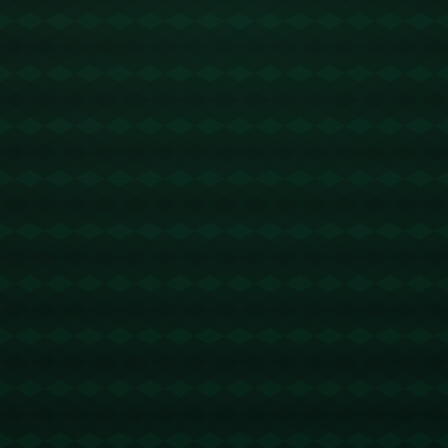
如拉拉斯提到的，“美职联球队可能输球也没关系，因为他们并不会
因战绩糟糕而掉入次级联赛。”
这样的制度设计初衷是为了保护联赛的整体稳定性，避免小球会因
为升降级的经济压力难以生存。然而，这种设计也可能被部分球迷
或球队解读为“动力不足”。**没有降级的威胁可能会让一些已经无缘
季后赛的球队缺乏继续拼搏的理由，从而导致竞争激烈度不足。**
---
### **梅西效应：“我看比赛，是因为有梅西”**
拉拉斯的评论中还有一个非常引人深思的观点：如今美职联许多场
比赛的观众并不是为了球队本身而来，而是为了亲眼一睹梅西的风
采。自梅西加盟迈阿密国际后，**他的每场比赛都成为足球界的“现
象级”事件。**不论是门票价格飙升还是各大媒体争相报道，都表明