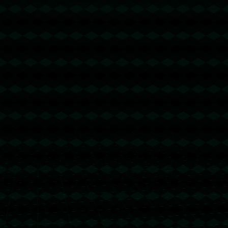
是，球队在关键时刻的命中率较高，这也反映出球队的心理素质过
硬。
*案例分析：快船与篮网的对比*
通过对比可以发现，快船较篮网更注重团队合作与防守质量。篮网
依赖个人能力的风格，使其在面对快船这种全面的防守体系时略显
被动。这样的对比也为其他球队提供了参考：想要在复杂多变的
NBA联赛中立于不败之地，单单依靠个人天赋是远远不够的，团队
的协作和整体防守能力才是制胜的关键。
总结整个比赛过程，尽管篮网拥有像杜兰特、哈登这样的超级球
星，但在莱昂纳德带领的快船面前，他们似乎无能为力。快船的这
种**全方位的综合实力**不仅让他们赢得了一场漂亮的胜利，也让
球迷们对即将到来的比赛充满期待。