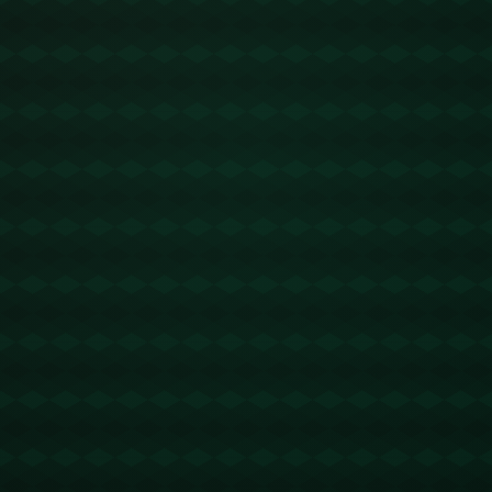
益于快船队的严密防守体系和队员间的默契配合。他们的快速轮转
和补防让篮网屡次投篮不中，从而导致比分被拉开。