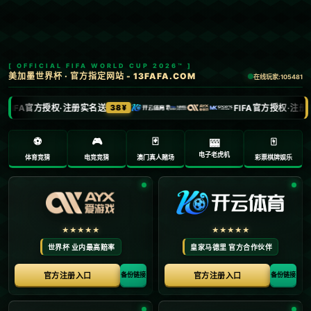
莱昂纳德率领快船客场大胜篮网，攻防俱佳.
2026-08-08