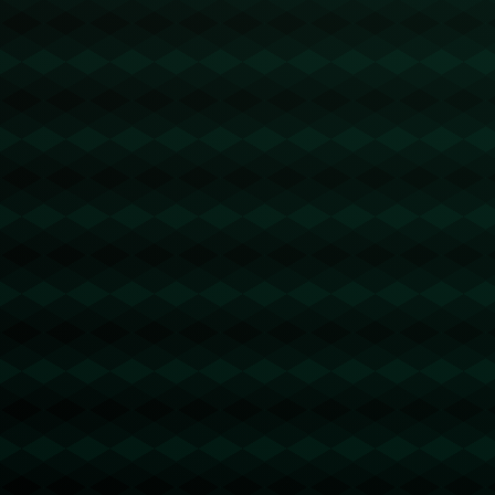
奏。而锋线球员的**高效破门**能力，更是为球队赢得了宝贵
**战术分析**
在这场比赛中，大连英博采用了富有攻击性的4-3-3阵型。在
僵局，完成破门。
相对的，青岛西海岸则以4-4-2的阵型应战，试图通过密集防
**案例分析：关键球员的作用**
在大连英博的胜利中，中场核心李明（化名）的表现尤为关键。他
了有力支撑。同时，前锋王强（化名）也通过准确的射门，为球
反观青岛西海岸，尽管前锋赵阳（化名）在比赛中制造了一粒入
综合来看，这场热身赛不仅显现了**大连英博在赛场上的优势*
视的重要课题。正因如此，热身赛作为检验球队状态的重要环节