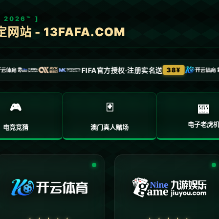
公司简介
产品中心
公司新闻
联系我们