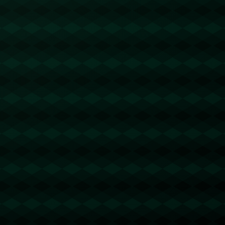
化为绝对得分机会，这也是他们失利的原因之一。
得控球权。在对手后防线出现空档时，英博队巧妙利用快速反击打破
关键时刻出现失误，使得对方迅速抓住破绽，从而导致丢球。
的全面性**既增强了球队的攻防转换速度，也为队友的攻击提供
验不足的问题也被大连英博的多次进攻暴露无遗。
何通过合理的战术调整和球员状态提升，已成为青岛西海岸不容忽