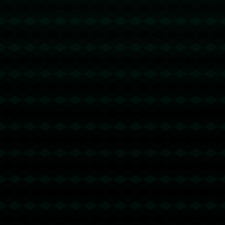
规避了赛道中段的瓶颈区。这些操作不仅展示了他们对赛车的熟练
掌控，也体现了柯城赛事独特的战略深度。
### **柯城站：越野赛事的炙热魅力**
作为2024中国汽车场地越野赛的重要站点，**柯城站的排位赛不仅
是一场竞技较量，它更是一场文化盛会**。赛事期间，柯城区积极
融入地方特色，搭建了越野主题展览、汽车文化体验区，以及为参
赛家庭打造的亲子互动项目，为现场观众提供了全方位的沉浸式体
验。