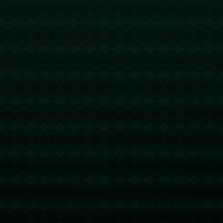
巴萨的重点打法在于以技术优势主导比赛。而新生代力量如法蒂与
佩德里等青训出身的球员，为球队注入了新的活力，使得巴萨重回
欧冠冠军争夺者行列，值得密切关注。