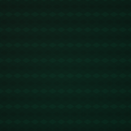
随着主教练克洛普的精确指导以及球队的全面升级，利物浦再次成
为欧冠赛场上的一支不可忽视的力量。Opta数据指出，利物浦在上
赛季展现出了惊人的进攻效率和强大的防守能力。凭借阵容中的萨
拉赫、马内和范迪克等明星球员，红军不仅在英超表现抢眼，在欧
冠赛事中同样势不可挡。
案例分析可从去年的欧冠小组赛对阵AC米兰的比赛中看出，尽管他
们面临强劲对手，但出色的战术安排和球员间的默契配合使得他们
在关键时刻逆转比赛，显示出强大的心理素质和竞技实力，这正是
他们成为冠军候选的重要因素之一。