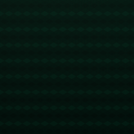
**连续失球的案例分析**
以巴萨对阵塞维利亚的国王杯比赛为例，开场仅10分钟，巴萨中场
失误导致对手反击成功，率先进球。而在全场比赛即将结束之时，
塞维利亚利用角球机会再次破门。这样的失球显然不仅仅是偶然，
更可能是巴萨整体防守体系薄弱的一个缩影。
_在另一个例子中，对阵贝蒂斯的比赛中，同样的问题再次出现_。
开场几分钟后，防线仍未站稳脚跟，被对手的快速突破打破僵局。
临近比赛结束时，尽管比分悬殊，但防守注意力的短暂放松仍然导