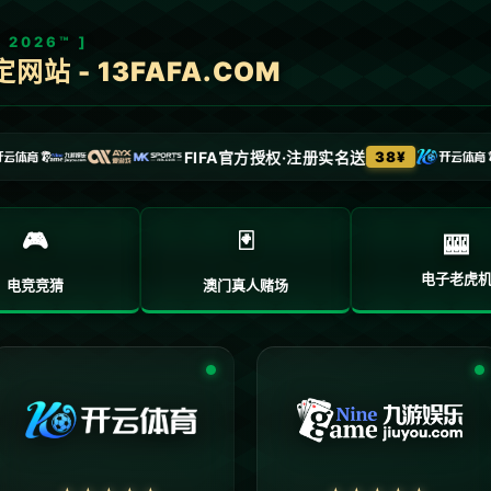
公司简介
产品中心
公司新闻
联系我们