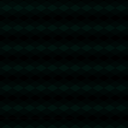
的提高，越来越多的优秀运动员涌现出来。国内的几大滑雪培训中
提供了坚实的基础，也是熊诗芮此次夺金的**重要因素**。
吸引更多年轻女孩加入到滑雪运动的行列，并影响她们在人生道路
运动员不断刷新纪录，中国滑雪未来的发展更值得期待。这不只
了属于自己的辉煌篇章。
返回