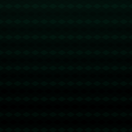
峰。这种 **坚韧不拔的精神**，以及在场上表现出的激情与斗志，
正是他深入球迷心的原因之一。
总结来说，拉塞尔·威斯布鲁克的职业生涯可谓是用**汗水和实力**
书写而成的。每一个被刷新和创造的纪录，既是对其辛勤付出的肯
定，也是迈向更高峰的坚实步伐。威少爷用行动告诉我们，通过不
懈努力、团队合作、对篮球的无尽热情，他已经不仅仅是一名球
员，而是一位震撼篮球世界的**体育传奇**。随着他的继续进步，
未来还会有更多的精彩期待着我们。