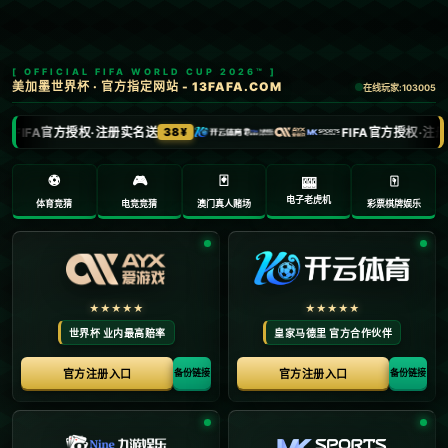
威少爷：刷新历史纪录，迈向巅峰.
2026-08-06