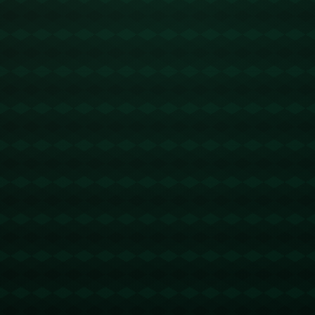
队绝对的主心骨。此外，其他本土球员的相互配合也相当默契，他
们在攻防转换中的表现尤其值得称道，这也成为了青岛队数据统计
上的一大亮点。
### **山西队**的奋力拼搏
尽管*山西队*失利，但他们在某些阶段表现出的韧性和战斗精神同
样值得称赞。在这场激烈的得分大战中，*山西队*同样拥有多名球
员得分上双，他们依靠顽强的拼抢和精准的传球一度逼近比分，给
主场作战的*青岛队*制造了不小的麻烦。
山西队在防守策略上的大胆尝试，如区域防守和夹击战术，也值得
关注。虽然这些尝试未能成功扭转战局，但他们在关键时刻的进攻
组织和球员的顽强拼搏精神，为未来的比赛积累了宝贵的实战经
验。