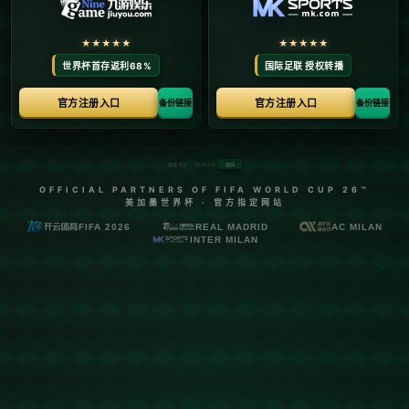
熊猫体育app的团队
联系熊猫体育app
Our Team
首页
Our Team
Michael Johnson
founder