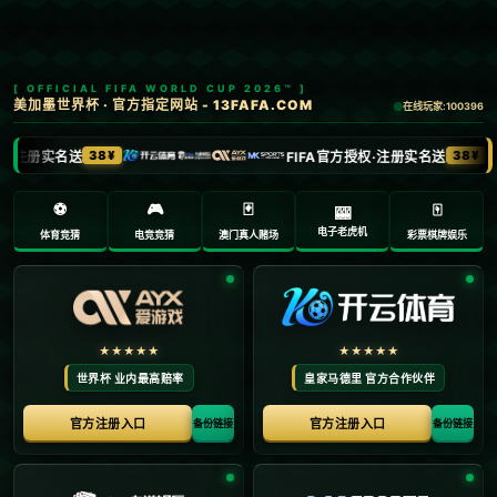
18182120769
admin@hnzhuohangjixie.com
首页
关于熊猫体育app
服务
单独服务
新闻中心