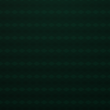
Jessica Anderson
co-founder & CEO
Brian Wilson
Claims representative